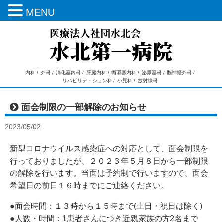
MENU
内科 /
外科 /
消化器内科 /
肝臓内科 /
循環器内科 /
泌尿器科 /
脳神経外科 /
リハビリテ－ション科 /
小児科 /
放射線科
面会制限の一部解除のお知らせ
2023/05/02
新型コロナウイルス感染症への対応として、面会制限を
行っておりましたが、２０２３年５月８日から一部制限
の解除を行います。当面は予約制で行いますので、面会
希望日の前日１６時までにご連絡ください。
●面会時間：１３時から１５時まで(土日・祝日は除く)
●人数・時間：1患者さんにつき近親家族の方2名まで