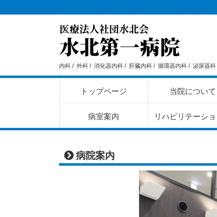
医療法人水北会 水北第一病院 ホームペ－ジ｜
病院案
内科 /
外科 /
消化器内科 /
肝臓内科 /
循環器内科 /
泌尿器科 
トップページ
当院について
病室案内
リハビリテーショ
病院案内