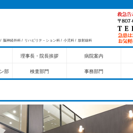
内
/
脳神経外科 /
リハビリテ－ション科 /
小児科 /
放射線科
理事長・院長挨拶
病院案内
ン部
検査部門
事務部門