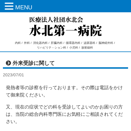
MENU
内科 /
外科 /
消化器内科 /
肝臓内科 /
循環器内科 /
泌尿器科 /
脳神経外科 /
リハビリテ－ション科 /
小児科 /
放射線科
外来受診に関して
2023/07/01
発熱者等の診察を行っております。その際は電話をかけ
て御来院ください。
又、現在の症状でどの科を受診してよいのかお困りの方
は、当院の総合内科専門医にお気軽にご相談されてくだ
さい。